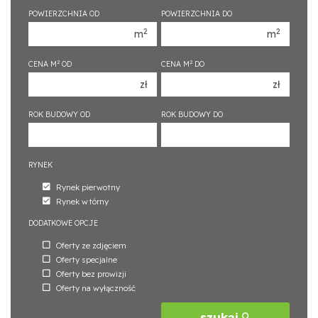
1 pokój
1 pokój
POWIERZCHNIA OD
POWIERZCHNIA DO
2 pokoje
2 pokoje
2
2
m
m
3 pokoje
3 pokoje
2
2
CENA M
OD
CENA M
DO
4 pokoje
4 pokoje
zł
zł
5 pokoi
5 pokoi
6 pokoi
6 pokoi
ROK BUDOWY OD
ROK BUDOWY DO
RYNEK
Rynek pierwotny
Rynek wtórny
DODATKOWE OPCJE
Oferty ze zdjęciem
Oferty specjalne
Oferty bez prowizji
Oferty na wyłączność
szukaj