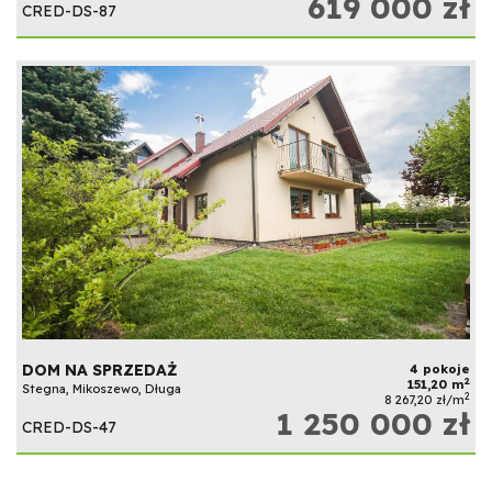
619 000 zł
CRED-DS-87
DOM NA SPRZEDAŻ
4 pokoje
2
151,20 m
Stegna, Mikoszewo, Długa
2
8 267,20 zł/m
1 250 000 zł
CRED-DS-47