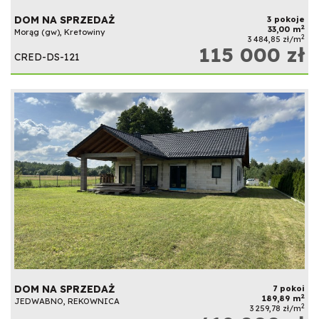
DOM NA SPRZEDAŻ
3 pokoje
2
33,00 m
Morąg (gw), Kretowiny
2
3 484,85 zł/m
115 000 zł
CRED-DS-121
DOM NA SPRZEDAŻ
7 pokoi
2
189,89 m
JEDWABNO, REKOWNICA
2
3 259,78 zł/m