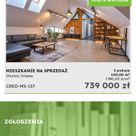
OFERTA SPECJALNA
MIESZKANIE NA SPRZEDAŻ
3 pokoje
2
100,00 m
Olsztyn, Orkana
2
7 390,00 zł/m
739 000 zł
CRED-MS-137
ZGŁOSZENIA