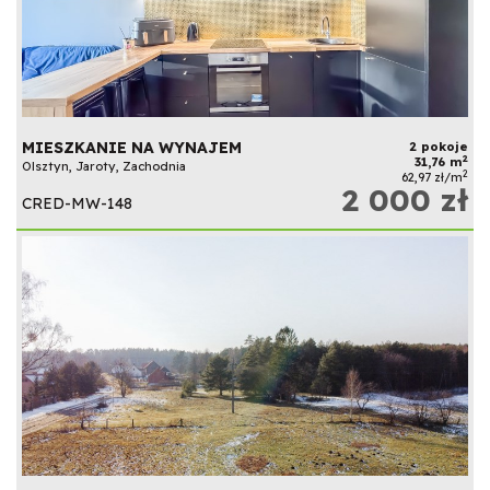
MIESZKANIE NA WYNAJEM
2 pokoje
2
31,76 m
Olsztyn, Jaroty, Zachodnia
2
62,97 zł/m
2 000 zł
CRED-MW-148