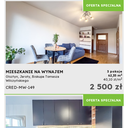
OFERTA SPECJALNA
MIESZKANIE NA WYNAJEM
3 pokoje
2
62,35 m
Olsztyn, Jaroty, Biskupa Tomasza
2
40,10 zł/m
Wilczyńskiego
2 500 zł
CRED-MW-149
OFERTA SPECJALNA