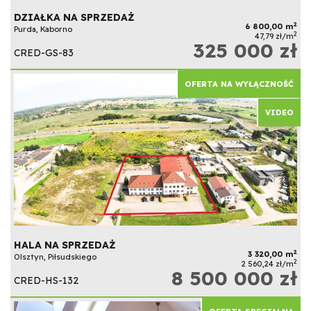
DZIAŁKA NA SPRZEDAŻ
2
6 800,00 m
Purda, Kaborno
2
47,79 zł/m
325 000 zł
CRED-GS-83
OFERTA NA WYŁĄCZNOŚĆ
VIDEO
HALA NA SPRZEDAŻ
2
3 320,00 m
Olsztyn, Piłsudskiego
2
2 560,24 zł/m
8 500 000 zł
CRED-HS-132