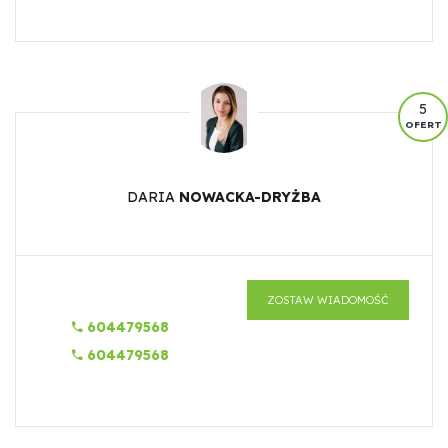
5
OFERT
DARIA
NOWACKA-DRYŻBA
ZOSTAW WIADOMOŚĆ
604479568
604479568