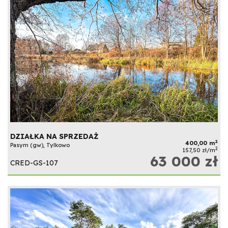
DZIAŁKA NA SPRZEDAŻ
2
400,00 m
Pasym (gw), Tylkowo
2
157,50 zł/m
63 000 zł
CRED-GS-107