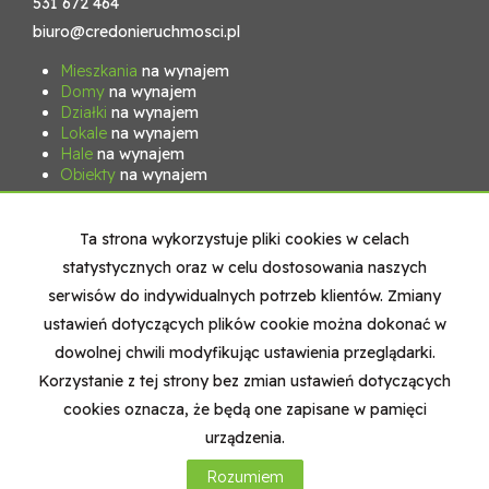
531 672 464
biuro@credonieruchmosci.pl
Mieszkania
na wynajem
Domy
na wynajem
Działki
na wynajem
Lokale
na wynajem
Hale
na wynajem
Obiekty
na wynajem
Mieszkania
na sprzedaż
Domy
na sprzedaż
Ta strona wykorzystuje pliki cookies w celach
Działki
na sprzedaż
statystycznych oraz w celu dostosowania naszych
Lokale
na sprzedaż
Hale
na sprzedaż
serwisów do indywidualnych potrzeb klientów. Zmiany
Obiekty
na sprzedaż
ustawień dotyczących plików cookie można dokonać w
dowolnej chwili modyfikując ustawienia przeglądarki.
Strona główna
Nasz zespół
Kontakt
Kup
Sprzedaj
Korzystanie z tej strony bez zmian ustawień dotyczących
cookies oznacza, że będą one zapisane w pamięci
urządzenia.
Credo
2026
Program dla biur nieruchomości
Galactica
Virgo
Rozumiem