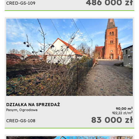
486 000 zł
CRED-GS-109
DZIAŁKA NA SPRZEDAŻ
2
90,00 m
Pasym, Ogrodowa
2
922,22 zł/m
83 000 zł
CRED-GS-108