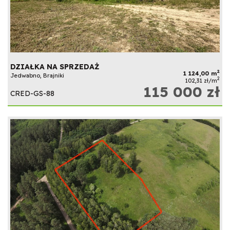
DZIAŁKA NA SPRZEDAŻ
2
1 124,00 m
Jedwabno, Brajniki
2
102,31 zł/m
115 000 zł
CRED-GS-88