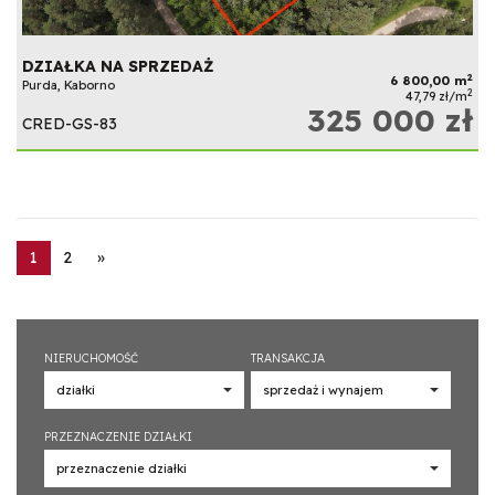
DZIAŁKA NA SPRZEDAŻ
2
6 800,00 m
Purda, Kaborno
2
47,79 zł/m
325 000 zł
CRED-GS-83
1
2
»
NIERUCHOMOŚĆ
TRANSAKCJA
PRZEZNACZENIE DZIAŁKI