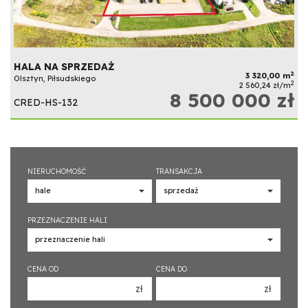
HALA NA SPRZEDAŻ
2
3 320,00 m
Olsztyn, Piłsudskiego
2
2 560,24 zł/m
8 500 000 zł
CRED-HS-132
NIERUCHOMOŚĆ
TRANSAKCJA
PRZEZNACZENIE HALI
CENA OD
CENA DO
zł
zł