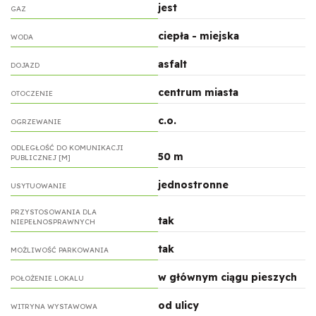
jest
GAZ
ciepła - miejska
WODA
asfalt
DOJAZD
centrum miasta
OTOCZENIE
c.o.
OGRZEWANIE
ODLEGŁOŚĆ DO KOMUNIKACJI
50 m
PUBLICZNEJ [M]
jednostronne
USYTUOWANIE
PRZYSTOSOWANIA DLA
tak
NIEPEŁNOSPRAWNYCH
tak
MOŻLIWOŚĆ PARKOWANIA
w głównym ciągu pieszych
POŁOŻENIE LOKALU
od ulicy
WITRYNA WYSTAWOWA