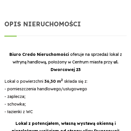
OPIS NIERUCHOMOŚCI
Biuro Credo Nieruchomości
oferuje na sprzedaż lokal z
witryną handlową
, położony w Centrum miasta przy
ul.
Dworcowej 23
2
Lokal o powierzchni
36,30 m
składa się z:
- pomieszczenia handlowego/usługowego
- zaplecza;
- schowka;
- łazienki z WC
Lokal z potencjałem, własną wystawą okienną i
niezależnym wejściem od strony ulicy Dworcowej!