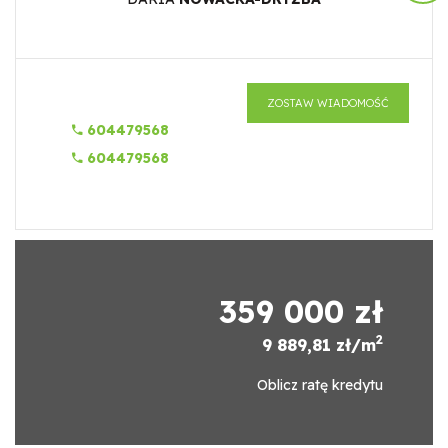
ZOSTAW WIADOMOŚĆ
604479568
604479568
359 000 zł
2
9 889,81 zł/m
Oblicz ratę kredytu