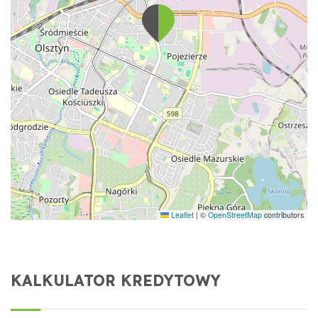
Leaflet
|
©
OpenStreetMap
contributors
KALKULATOR KREDYTOWY