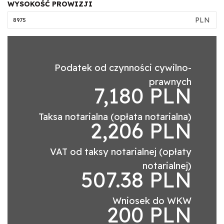
WYSOKOŚĆ PROWIZJI
PLN
Podatek od czynności cywilno-
prawnych
7,180 PLN
Taksa notarialna (opłata notarialna)
2,206 PLN
VAT od taksy notarialnej (opłaty
notarialnej)
507.38 PLN
Wniosek do WKW
200 PLN