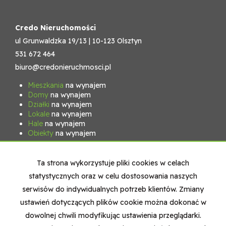
Credo Nieruchomości
ul Grunwaldzka 19/13 | 10-123 Olsztyn
531 672 464
biuro@credonieruchmosci.pl
Mieszkania
na wynajem
Domy
na wynajem
Działki
na wynajem
Lokale
na wynajem
Hale
na wynajem
Obiekty
na wynajem
Mieszkania
na sprzedaż
Domy
na sprzedaż
Ta strona wykorzystuje pliki cookies w celach
Działki
na sprzedaż
statystycznych oraz w celu dostosowania naszych
Lokale
na sprzedaż
Hale
na sprzedaż
serwisów do indywidualnych potrzeb klientów. Zmiany
Obiekty
na sprzedaż
ustawień dotyczących plików cookie można dokonać w
dowolnej chwili modyfikując ustawienia przeglądarki.
Strona główna
Nasz zespół
Kontakt
Kup
Sprzedaj