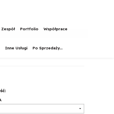
 Zespół
Portfolio
Współprace
Inne Usługi
Po Sprzedaży...
ść:
A