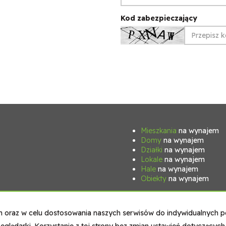
Kod zabezpieczający
Mieszkania
na wynajem
Domy
na wynajem
Działki
na wynajem
Lokale
na wynajem
Hale
na wynajem
Obiekty
na wynajem
Strona główna
Nasz zespół
Kontakt
Kup
Sprzedaj
ych oraz w celu dostosowania naszych serwisów do indywidualnych p