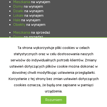
Mieszkania
na wynajem
Domy
na wynajem
Działki
na wynajem
Lokale
na wynajem
Hale
na wynajem
Obiekty
na wynajem
Mieszkania
na sprzedaż
Domy
na sprzedaż
Działki
na sprzedaż
Lokale
na sprzedaż
Ta strona wykorzystuje pliki cookies w celach
Hale
na sprzedaż
statystycznych oraz w celu dostosowania naszych
Obiekty
na sprzedaż
serwisów do indywidualnych potrzeb klientów. Zmiany
ustawień dotyczących plików cookie można dokonać w
Strona główna
Nasz zespół
Kontakt
Kup
Sprzedaj
dowolnej chwili modyfikując ustawienia przeglądarki.
Korzystanie z tej strony bez zmian ustawień dotyczących
cookies oznacza, że będą one zapisane w pamięci
Credo
2026
Program dla biur nieruchomości
Galactica
Virgo
urządzenia.
Rozumiem