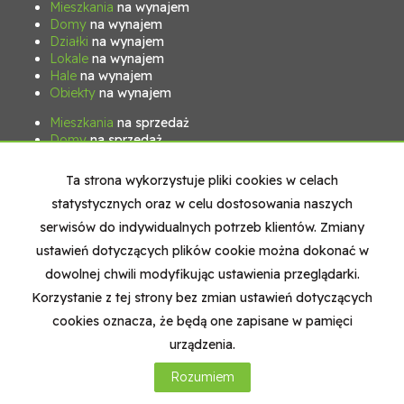
Mieszkania
na wynajem
Domy
na wynajem
Działki
na wynajem
Lokale
na wynajem
Hale
na wynajem
Obiekty
na wynajem
Mieszkania
na sprzedaż
Domy
na sprzedaż
Działki
na sprzedaż
Lokale
na sprzedaż
Ta strona wykorzystuje pliki cookies w celach
Hale
na sprzedaż
statystycznych oraz w celu dostosowania naszych
Obiekty
na sprzedaż
serwisów do indywidualnych potrzeb klientów. Zmiany
ustawień dotyczących plików cookie można dokonać w
Strona główna
Nasz zespół
Kontakt
Kup
Sprzedaj
dowolnej chwili modyfikując ustawienia przeglądarki.
Korzystanie z tej strony bez zmian ustawień dotyczących
cookies oznacza, że będą one zapisane w pamięci
Credo
2026
Program dla biur nieruchomości
Galactica
Virgo
urządzenia.
Rozumiem