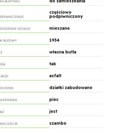
do zamieszkania
AN BUDYNKU
częściowo
podpiwniczony
DPIWNICZENIE
mieszane
RODZENIE DZIAŁKI
1934
OK BUDOWY
własna butla
AZ
tak
ODA
asfalt
JAZD
działki zabudowane
OCZENIE
piec
GRZEWANIE
jest
ĄD
szambo
NALIZACJA