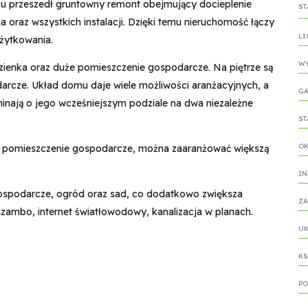
u przeszedł gruntowny remont obejmujący docieplenie
ST
oraz wszystkich instalacji. Dzięki temu nieruchomość łączy
LI
żytkowania.
WY
 łazienka oraz duże pomieszczenie gospodarcze. Na piętrze są
arcze. Układ domu daje wiele możliwości aranżacyjnych, a
GA
nają o jego wcześniejszym podziale na dwa niezależne
ST
O
o pomieszczenie gospodarcze, można zaaranżować większą
IN
gospodarcze, ogród oraz sad, co dodatkowo zwiększa
ZA
szambo, internet światłowodowy, kanalizacja w planach.
UK
KS
PO