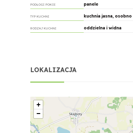
panele
PODŁOGI POKOI
kuchnia jasna, osobno
TYP KUCHNI
oddzielna i widna
RODZAJ KUCHNI
LOKALIZACJA
+
−