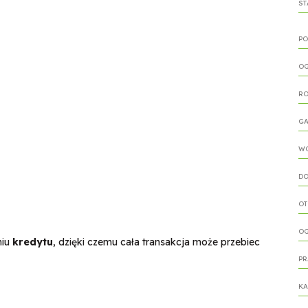
ST
PO
OG
R
G
W
DO
OT
O
niu
kredytu
, dzięki czemu cała transakcja może przebiec
PR
KA