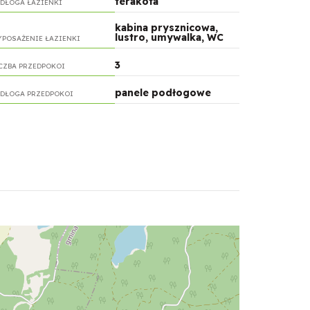
terakota
DŁOGA ŁAZIENKI
kabina prysznicowa,
lustro, umywalka, WC
POSAŻENIE ŁAZIENKI
3
CZBA PRZEDPOKOI
panele podłogowe
DŁOGA PRZEDPOKOI