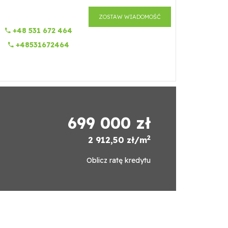
ZOSTAW WIADOMOŚĆ
+48 531 672 464
+48531672464
699 000 zł
2
2 912,50 zł/m
Oblicz ratę kredytu