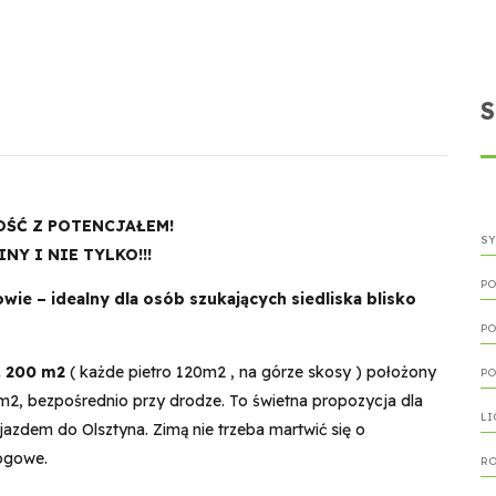
ŚĆ Z POTENCJAŁEM!
SY
NY I NIE TYLKO!!!
PO
ie – idealny dla osób szukających siedliska blisko
PO
. 200 m2
( każde pietro 120m2 , na górze skosy ) położony
PO
 m2, bezpośrednio przy drodze. To świetna propozycja dla
LI
azdem do Olsztyna. Zimą nie trzeba martwić się o
rogowe.
RO