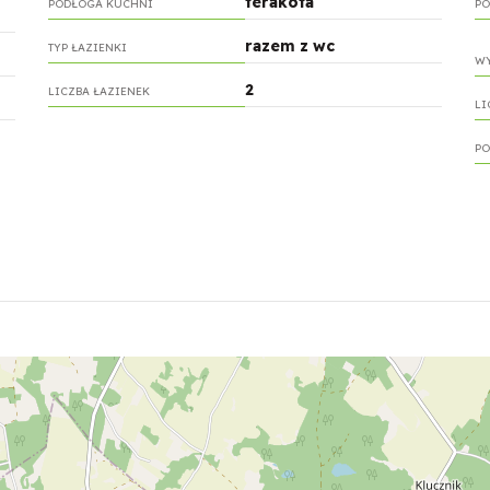
terakota
PODŁOGA KUCHNI
PO
razem z wc
TYP ŁAZIENKI
WY
2
LICZBA ŁAZIENEK
LI
PO