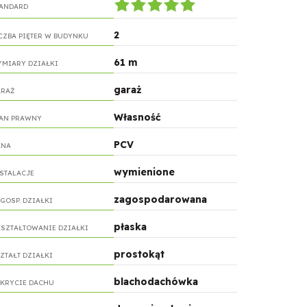
ANDARD
2
CZBA PIĘTER W BUDYNKU
61 m
MIARY DZIAŁKI
garaż
RAŻ
Własność
AN PRAWNY
PCV
KNA
wymienione
STALACJE
zagospodarowana
GOSP. DZIAŁKI
płaska
SZTAŁTOWANIE DZIAŁKI
prostokąt
ZTAŁT DZIAŁKI
blachodachówka
KRYCIE DACHU