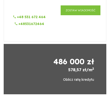
ZOSTAW WIADOMOŚĆ
+48 531 672 464
+48531672464
486 000 zł
2
578,57 zł/m
Oblicz ratę kredytu