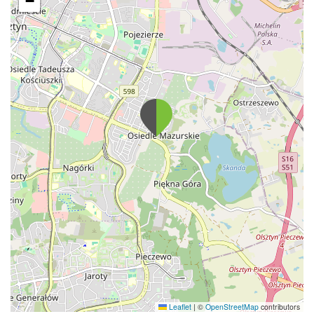
−
Leaflet
|
©
OpenStreetMap
contributors