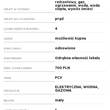
remontowy, gaz,
ogrzewanie, woda, woda
ciepła, wywóz śmieci
OPŁATY W CZYNSZU
prąd
OPŁATY WG LICZNIKÓW
4
LICZBA PIĘTER W BUDYNKU
możliwość kupna
GARAŻ
odnowione
STAN LOKALU
Odrębna własność lokalu
STAN PRAWNY
700 PLN
MIES. CZYNSZ ADMIN.
PCV
OKNA
ELEKTRYCZNA, WODNA,
GAZOWA
INSTALACJE
mały
BALKON
1