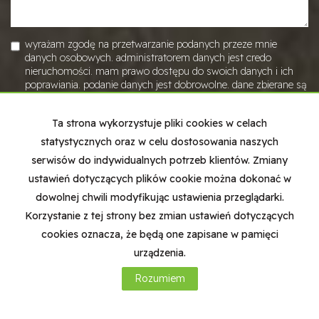
wyrażam zgodę na przetwarzanie podanych przeze mnie
danych osobowych. administratorem danych jest credo
nieruchomości. mam prawo dostępu do swoich danych i ich
poprawiania. podanie danych jest dobrowolne. dane zbierane są
w celu marketingowym oraz w celu realizowania i wykonania
zawartej umowy lub do podjęcia działań na twoje żądanie przed
Ta strona wykorzystuje pliki cookies w celach
zawarciem umowy.
statystycznych oraz w celu dostosowania naszych
serwisów do indywidualnych potrzeb klientów. Zmiany
ustawień dotyczących plików cookie można dokonać w
dowolnej chwili modyfikując ustawienia przeglądarki.
Korzystanie z tej strony bez zmian ustawień dotyczących
cookies oznacza, że będą one zapisane w pamięci
Credo Nieruchomości
urządzenia.
ul Grunwaldzka 19/13 | 10-123 Olsztyn
Rozumiem
531 672 464
biuro@credonieruchmosci.pl