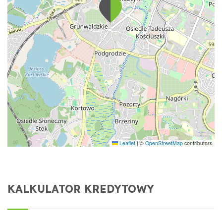
Leaflet
|
©
OpenStreetMap
contributors
KALKULATOR KREDYTOWY