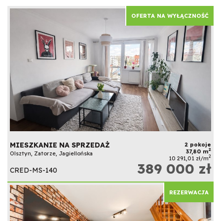
OFERTA NA WYŁĄCZNOŚĆ
MIESZKANIE NA SPRZEDAŻ
2 pokoje
2
37,80 m
Olsztyn, Zatorze, Jagiellońska
2
10 291,01 zł/m
389 000 zł
CRED-MS-140
REZERWACJA