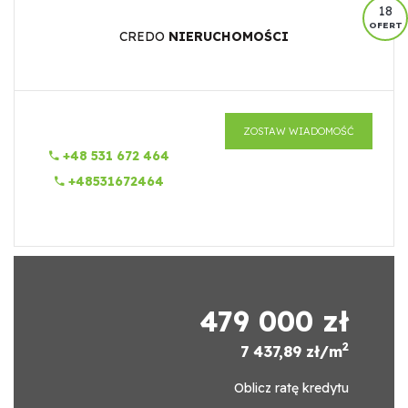
18
OFERT
CREDO
NIERUCHOMOŚCI
ZOSTAW WIADOMOŚĆ
+48 531 672 464
+48531672464
479 000 zł
2
7 437,89 zł/m
Oblicz ratę kredytu