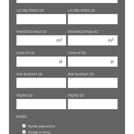
350 000 zł
350 000 zł
400 000 zł
400 000 zł
LICZBA POKOI OD
LICZBA POKOI DO
450 000 zł
450 000 zł
1 pokój
1 pokój
POWIERZCHNIA OD
POWIERZCHNIA DO
2 pokoje
2 pokoje
2
2
m
m
3 pokoje
3 pokoje
2
2
CENA M
OD
CENA M
DO
4 pokoje
4 pokoje
zł
zł
5 pokoi
5 pokoi
6 pokoi
6 pokoi
ROK BUDOWY OD
ROK BUDOWY DO
PIĘTRO OD
PIĘTRO DO
RYNEK
Rynek pierwotny
Rynek wtórny