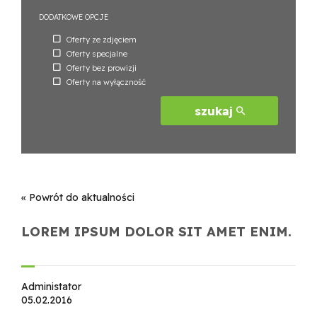
DODATKOWE OPCJE
Oferty ze zdjęciem
Oferty specjalne
Oferty bez prowizji
Oferty na wyłączność
szukaj
« Powrót do aktualności
LOREM IPSUM DOLOR SIT AMET ENIM.
Administator
05.02.2016