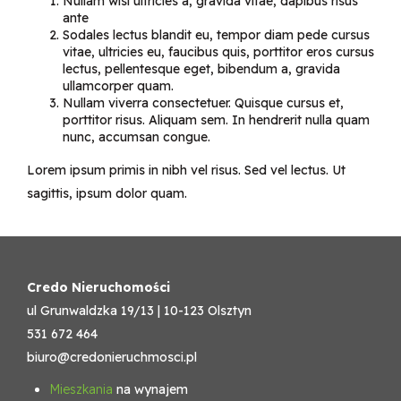
Nullam wisi ultricies a, gravida vitae, dapibus risus
ante
Sodales lectus blandit eu, tempor diam pede cursus
vitae, ultricies eu, faucibus quis, porttitor eros cursus
lectus, pellentesque eget, bibendum a, gravida
ullamcorper quam.
Nullam viverra consectetuer. Quisque cursus et,
porttitor risus. Aliquam sem. In hendrerit nulla quam
nunc, accumsan congue.
Lorem ipsum primis in nibh vel risus. Sed vel lectus. Ut
sagittis, ipsum dolor quam.
Credo Nieruchomości
ul Grunwaldzka 19/13 | 10-123 Olsztyn
531 672 464
biuro@credonieruchmosci.pl
Mieszkania
na wynajem