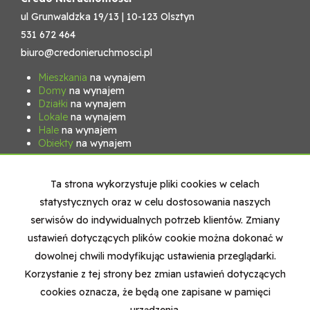
ul Grunwaldzka 19/13 | 10-123 Olsztyn
531 672 464
biuro@credonieruchmosci.pl
Mieszkania
na wynajem
Domy
na wynajem
Działki
na wynajem
Lokale
na wynajem
Hale
na wynajem
Obiekty
na wynajem
Mieszkania
na sprzedaż
Domy
na sprzedaż
Ta strona wykorzystuje pliki cookies w celach
Działki
na sprzedaż
statystycznych oraz w celu dostosowania naszych
Lokale
na sprzedaż
Hale
na sprzedaż
serwisów do indywidualnych potrzeb klientów. Zmiany
Obiekty
na sprzedaż
ustawień dotyczących plików cookie można dokonać w
dowolnej chwili modyfikując ustawienia przeglądarki.
Strona główna
Nasz zespół
Kontakt
Kup
Sprzedaj
Korzystanie z tej strony bez zmian ustawień dotyczących
cookies oznacza, że będą one zapisane w pamięci