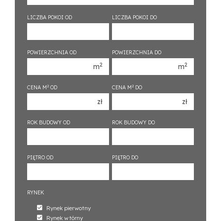
350 000 zł
350 000 zł
400 000 zł
400 000 zł
LICZBA POKOI OD
LICZBA POKOI DO
450 000 zł
450 000 zł
1 pokój
1 pokój
POWIERZCHNIA OD
POWIERZCHNIA DO
2 pokoje
2 pokoje
2
2
m
m
3 pokoje
3 pokoje
2
2
CENA M
OD
CENA M
DO
4 pokoje
4 pokoje
zł
zł
5 pokoi
5 pokoi
6 pokoi
6 pokoi
ROK BUDOWY OD
ROK BUDOWY DO
PIĘTRO OD
PIĘTRO DO
RYNEK
Rynek pierwotny
Rynek wtórny